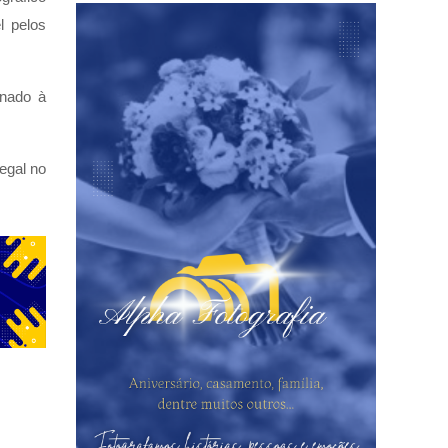
l pelos
onado à
egal no