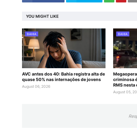
YOU MIGHT LIKE
BAHIA
BAHIA
AVC antes dos 40: Bahia registra alta de
Megaoperaç
quase 50% nas internações de jovens
criminosa 
RMS nesta 
August 06, 2026
August 05, 2
Res