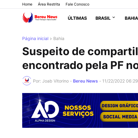
Home
Área Restrita
Fale Conosco
ÚLTIMAS
BRASIL
BAHIA
Página inicial
Bahia
Suspeito de compartilh
encontrado pela PF no
Por: Joab Vitorino -
Bereu News
-
11/22/2022 06:2