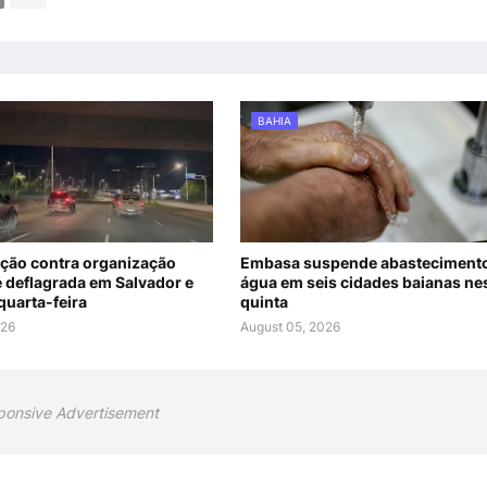
BAHIA
ão contra organização
Embasa suspende abasteciment
é deflagrada em Salvador e
água em seis cidades baianas ne
quarta-feira
quinta
026
August 05, 2026
ponsive Advertisement