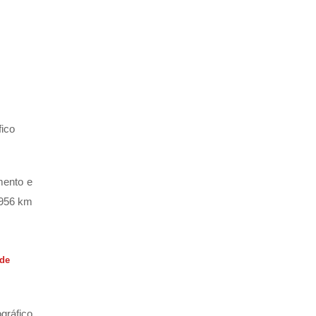
fico
mento e
 956 km
 de
gráfico