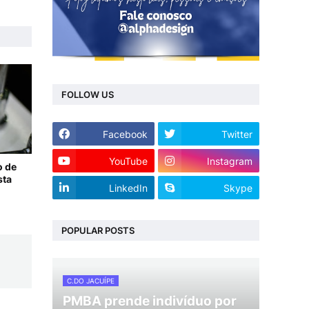
FOLLOW US
Facebook
Twitter
YouTube
Instagram
o de
sta
LinkedIn
Skype
POPULAR POSTS
C.DO JACUÍPE
PMBA prende indivíduo por