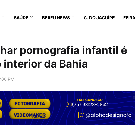
SAÚDE
BEREU NEWS
C. DO JACUÍPE
FEIR
ar pornografia infantil é
 interior da Bahia
9:00 PM