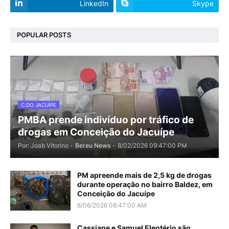
LinkedIn
Skype
POPULAR POSTS
C.DO JACUÍPE
PMBA prende indivíduo por tráfico de
drogas em Conceição do Jacuípe
Por: Joab Vitorino -
Bereu News
-
8/02/2026 09:47:00 PM
PM apreende mais de 2,5 kg de drogas
durante operação no bairro Baldez, em
Conceição do Jacuípe
8/06/2026 08:47:00 AM
Cassiane e Samuel Eleotério são