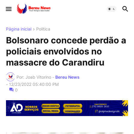
Página inicial
Política
Bolsonaro concede perdão a
policiais envolvidos no
massacre do Carandiru
Por: Joab Vitorino -
Bereu News
-
12/23/2022 05:40:00 PM
0