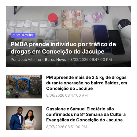
C.DO JACUÍPE
PMBA prende indivíduo por tráfico de
drogas em Conceição do Jacuípe
Por: Joab Vitorino -
Bereu News
-
8/02/2026 09:47:00 PM
PM apreende mais de 2,5 kg de drogas
durante operação no bairro Baldez, em
Conceição do Jacuípe
8/06/2026 08:47:00 AM
Cassiane e Samuel Eleotério são
confirmados na 8ª Semana da Cultura
Evangélica de Conceição do Jacuípe
8/07/2026 08:51:00 PM