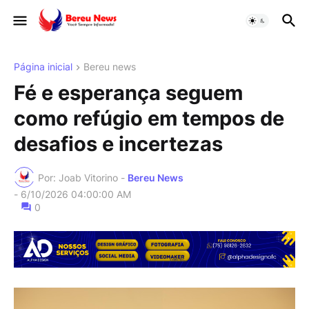
Página inicial
Bereu news
Fé e esperança seguem
como refúgio em tempos de
desafios e incertezas
Por: Joab Vitorino -
Bereu News
-
6/10/2026 04:00:00 AM
0