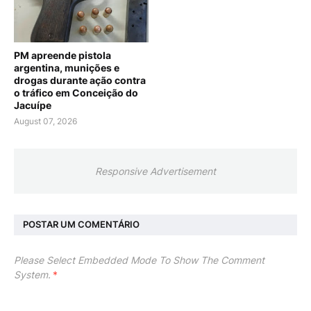
PM apreende pistola
argentina, munições e
drogas durante ação contra
o tráfico em Conceição do
Jacuípe
August 07, 2026
Responsive Advertisement
POSTAR UM COMENTÁRIO
Please Select Embedded Mode To Show The Comment
System.
*