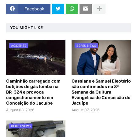
Facebook
YOU MIGHT LIKE
ACIDENTE
BEREU NEWS
Caminhão carregado com
Cassiane e Samuel Eleotério
botijões de gás tomba na
são confirmados na 8ª
BR-324 e provoca
Semana da Cultura
congestionamento em
Evangélica de Conceição do
Conceição do Jacuípe
Jacuípe
August 08, 2026
August 07, 2026
BEREU NEWS